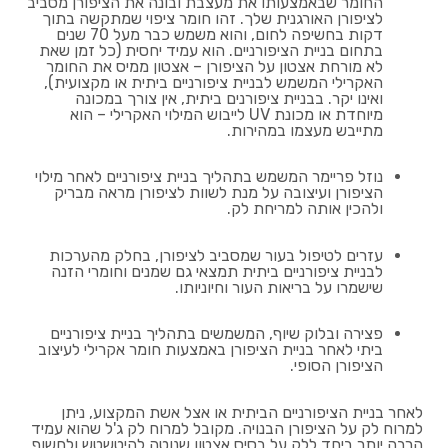
החומר שבאמצעותו את מעצבת ובונה את הציפורן מסביב
לציפורן האורגנית שלך. זהו חומר ציפוי שמתקשה בתוך
דקות בחשיפה לחום, והוא משמש כבר מעל 70 שנים
בתחום בניית הציפורניים. הוא עמיד יחסית (כל זמן שאת
לא מורחת אצטון על הציפורן – אצטון ממיס את החומר
האקרילי המשמש לבניית ציפורניים ביתית או מקצועית),
ואינו יקר. בבניית ציפורנים ביתית, אין צורך במכונה
מיוחדת או מכונת UV לייבוש המילוי האקרילי – הוא
מתייבש מעצמו במהירות.
נוזל פריימר המשמש בתהליך בניית ציפורניים לאחר מילוי
הציפורן ועיצובה על מנת לשוות לציפורן מראה מבריק
ולהכין אותה למריחת לק.
עזרים לטיפול בעור שמסביב לציפורן, בחלק מהערכות
לבניית ציפורניים ביתית תמצאי גם שמנים וחומרי הזנה
שישמרו על בריאות העור וחיוניותו.
פצירה ובלוק שיוף, המשמשים בתהליך בניית ציפורניים
ביתי לאחר בניית הציפורן באמצעות חומר אקרילי לעיצוב
הציפורן הסופי.
לאחר בניית הציפורניים הביתית או אצל אשת המקצוע, ניתן
למרוח לק על הציפורן הבנויה. מקובל למרוח לק ג'ל שהוא עמיד
הרבה יותר ביחד ללק על בסיס אצטון שנוטה להיטשטש ולחשוף