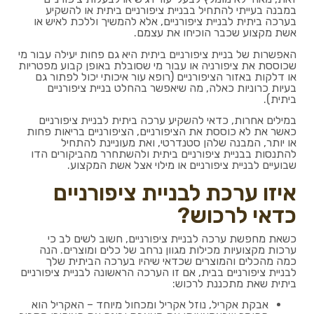
במבנה בעייתי להתחיל בבניית ציפורניים ביתית או להשקיע
בערכה ביתית לבניית ציפורניים, אלא להמשיך וללכת לאיש או
אשת מקצוע שכבר הוכיחו את עצמם.
האפשרות של בניית ציפורניים ביתית היא גם פחות יעילה עבור מי
שכוססת את ציפורניה או עבור מי שסובלת באופן קבוע מפטריות
או דלקות באזור הציפורניים (רופא עור איכותי יכול לפתור גם
בעיות כרוניות כאלה, מה שיאפשר בהחלט בניית ציפורניים
ביתית).
במילים אחרות, כדאי להשקיע ערכה ביתית לבניית ציפורניים
כאשר את לא כוססת את הציפורניים, הציפורניים בריאות פחות
או יותר, המבנה שלהן סטנדרטי, ואת מעוניינת להתחיל
להתנסות בבניית ציפורניים ביתית ולהשתחרר מהביקורים הדו
שבועיים לבניית ציפורניים או מילוי אצל אשת המקצוע.
איזו ערכת לבניית ציפורניים
כדאי לרכוש?
כשאת מחפשת ערכה לבניית ציפורניים, חשוב לשים לב כי
ערכות מקצועיות מכילות מגוון נרחב של כלים ומוצרים. הנה
כמה מהכלים והמוצרים שכדאי שיהיו בערכה הביתית שלך
לבניית ציפורניים בבית, אם זו הערכה הראשונה לבניית ציפורניים
ביתית שאת מתכננת לרכוש:
אבקת אקריל, נוזל אקריל ומכחול מיוחד – האקריל הוא