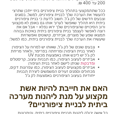
200 עד 400 ₪.
ככל שתתמקצעי בתהליך בניית ציפורניים ביתי ייתכן שתרצי
להעשיר את הערכה שלך לבניית ציפורניים, למשל, בסוגים
וצבעים חדשים של לק ג'ל. חשוב לדעת כי בניית ציפורניים
ביתית היא תהליך שאפשר לערוך אותו גם באופן לא מקצועי
ורוב הסיכויים שהציפורניים שלך יראו נפלא – אבל אם את
רוצה לאפשר לעצמך בניית ציפורניים ביתית באיכות גבוהה
תמצאו שפע של מוצרים, אביזרים, קישוטים ואפשרויות
שיעשירו את הערכה שלך לבניית ציפורניים ביתית, כמו למשל:
צבעים שונים של לק ג'ל, שאותו יש למרוח על הציפורן
לאחר בניית הציפורן ומריחתה בפריימר, ולאחר מריחת
לק ג'ל יש לייבש אותו באמצעות מכונת UV
אביזרים לעיצוב הציפורן, כמו תבניות עיצוב, קריסטלים
ומדבקות
שניתן ליישם לאחר בניית הציפורן
אביזרים מקצועיים לעיצוב הציפורן, כמו עפרונות דקים,
מכחולים וסמנים זעירים המשמשים ליצירת תבניות
ייחודיות בעיצוב הציפורניים באמצעות לק ג'ל
האם את חייבת להיות אשת
מקצוע על מנת ליהנות מערכה
ביתית לבניית ציפורניים?
כל אישה יכולה ליהנות מבניית ציפורניים ביתית, והיתרונות