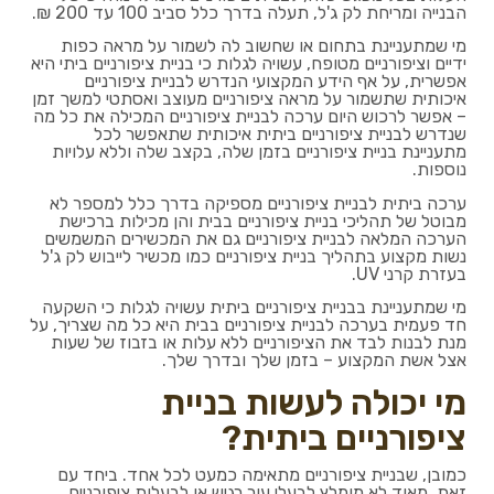
הבנייה ומריחת לק ג'ל, תעלה בדרך כלל סביב 100 עד 200 ₪.
מי שמתעניינת בתחום או שחשוב לה לשמור על מראה כפות
ידיים וציפורניים מטופח, עשויה לגלות כי בניית ציפורניים ביתי היא
אפשרית, על אף הידע המקצועי הנדרש לבניית ציפורניים
איכותית שתשמור על מראה ציפורניים מעוצב ואסתטי למשך זמן
– אפשר לרכוש היום ערכה לבניית ציפורניים המכילה את כל מה
שנדרש לבניית ציפורניים ביתית איכותית שתאפשר לכל
מתעניינת בניית ציפורניים בזמן שלה, בקצב שלה וללא עלויות
נוספות.
ערכה ביתית לבניית ציפורניים מספיקה בדרך כלל למספר לא
מבוטל של תהליכי בניית ציפורניים בבית והן מכילות ברכישת
הערכה המלאה לבניית ציפורניים גם את המכשירים המשמשים
נשות מקצוע בתהליך בניית ציפורניים כמו מכשיר לייבוש לק ג'ל
בעזרת קרני UV.
מי שמתעניינת בבניית ציפורניים ביתית עשויה לגלות כי השקעה
חד פעמית בערכה לבניית ציפורניים בבית היא כל מה שצריך, על
מנת לבנות לבד את הציפורניים ללא עלות או בזבוז של שעות
אצל אשת המקצוע – בזמן שלך ובדרך שלך.
מי יכולה לעשות בניית
ציפורניים ביתית?
כמובן, שבניית ציפורניים מתאימה כמעט לכל אחד. ביחד עם
זאת, מאוד לא מומלץ לבעלי עור רגיש או לבעלות ציפורניים