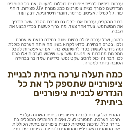
ערכות ביתיות לבניית ציפורניים כוללות למעשה, את כל החומרים
הנדרשים לצורך בניית ציפורניים כמו: מנורת UV, פצירות, דוחף
עור, ג'ל למילוי, אציטון, פריימר, חומרי חיטוי וניקוי, דבק ועוד.
ברוב המקרים, ערכות אלו יכללו גם חוברת הסבר, אשר תדריך
את המשתמש, צעד אחר צעד, מה צריך לעשות בכדי לבצע את
הבניה.
כמובן, שכל ערכה יכולה להיות שונה במידה כזאת או אחרת
ולכן, בטרם הבחירה, כדאי לקרוא בעיון מה אותה הערכה כוללת
ומה נדרש לעשות בכדי להשתמש בה – אם יש אפשרות לקבל
המלצות מחברות או מנשים אשר עשו שימוש בערכות אלו טרם
לכן, דבר זה יכול להסב שקט נפשי בידיעה שמדובר בבחירה
הטובה ביותר למטרה.
כמה תעלה ערכה ביתית לבניית
ציפורניים שתספק לך את כל
הנדרש לבניית ציפורניים
ביתית?
המחיר של ערכות לבניית ציפורניים ביתית משתנה על פי
הרכב הערכה, המפורט לעיל, ואיכות החומרים המוכלים בה.
בדרך כלל, ערכות בסיסיות לבניית ציפורניים ביתית הכוללות
את החומרים האקריליים והחומרים לטיפוח הציפורן יעלו סביב