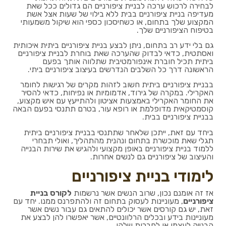
לבחירה לרכוש ערכה לבניית ציפורניים הם גדולים ככל שאת
מעדיפה בניית ציפורניים בבית ללא בילוי של שעות אצל אשת
המקצוע שלך בתחום, או כשחיסכון כספי הוא שיקול משמעותי
בטיפוח הציפורניים שלך.
גם בלי ידע רב בתחום, ניתן לבצע בניית ציפורניים ביתית איכותית
ואסתטית, כדאי לבדוק שהערכה שאת בוחרת לבניית ציפורניים
ביתית תכיל חוברת אינפורמטיבית שתלווה אותך בפעם
הראשונה דרך כל השלבים הנדרשים בעיצוב ציפורניים ביתי.
בבניית ציפורניים ביתית חשוב לזהות מקרים של רגישות לחומר
האקרילי. במקרה של גירוד, אדמומיות או נפיחות, כדאי להסיר
את החומר האקרילי באמצעות אציטון ולהתייעץ עם איש מקצוע,
קוסמטיקאית מדופלמת או רופא עור, בטרם תתנסי בפעם הבאה
בבניית ציפורניים בבית.
ביחד עם זאת, ייתכן שלאחר שתתנסי בבניית ציפורניים ביתית
תגלי שאת מוכשרת בתחום ונהנית מהתהליך, ואולי תבחרי
ללמוד בניית ציפורניים באופן מקצועי ולהגיש את שירות הבנייה
והעיצוב של ציפורניים גם לנשים אחרות.
לימודי בניית ציפורניים
אז זה אומנם נכון, שרוב הנשים אשר נרשמות
לקורס בניית
ציפורניים
, מעוניינות לעסוק בתחום זה ולהתפרנס ממנו. יחד עם
זאת, יש גם קורסים אשר יכולים להתאים גם עבור נשים אשר
מעוניינות בידע ובכלים הרלוונטיים, אשר יאפשרו להן לבצע את
הבנייה לעצמן או לחברות שלהן.