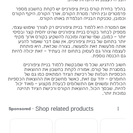
בהליך בחירת קורס בניית ציפורניים יש לקחת בחשבון מספר
פרמטרים ובין היתר: מטרת הקורס, אורך הקורס, היקף הקורס
וכמובן, טכניקת הבנייה הנלמדת באותו הקורס.
אם המטרה היא ללמוד בניית ציפורניים רק לצורך שימוש עצמי,
מספיק לבחור בקורס בניית ציפורניים שהינו יחסית קצר ובסיסי
יותר – כמובן, שמי שרוצה ומוכנה להשקיע בקורס ארוך מקיף
יותר בתחום של בניית ציפורניים, אין שום דבר שאמור להניע
אותה מלעשות זאת ולמעשה, בצורה שכזאת, היא פותחת
לעצמה צוהר גם לעסוק בתחום זה בעתיד – זאת יכולה להיות
גם הכנסה נוספת.
חשוב להדגיש, שכל מי שמבקשת ללמוד בניית ציפורניים
במסגרת של קורס, אמורה לקחת בחשבון את ההוצאות
הכספיות הנלוות של רכישת הציוד המתאים כמו גם של
החומרים – יחד עם זאת, כאשר מחשבים את ההוצאות הכספיות
הכוללות ומשווים אם התשלומים לבעלת מקצוע – מאוד יכול
להיות, שבסך הכול, ההוצאות הקורס ורכישת הציוד תהיינה
נמוכות יותר,