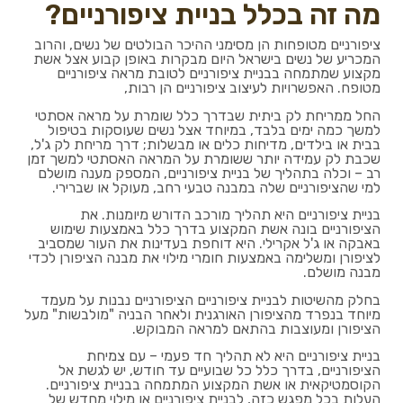
מה זה בכלל בניית ציפורניים?
ציפורניים מטופחות הן מסימני ההיכר הבולטים של נשים, והרוב
המכריע של נשים בישראל היום מבקרות באופן קבוע אצל אשת
מקצוע שמתמחה בבניית ציפורניים לטובת מראה ציפורניים
מטופח. האפשרויות לעיצוב ציפורניים הן רבות,
החל ממריחת לק ביתית שבדרך כלל שומרת על מראה אסתטי
למשך כמה ימים בלבד, במיוחד אצל נשים שעוסקות בטיפול
בבית או בילדים, מדיחות כלים או מבשלות; דרך מריחת לק ג'ל,
שכבת לק עמידה יותר ששומרת על המראה האסתטי למשך זמן
רב – וכלה בתהליך של בניית ציפורניים, המספק מענה מושלם
למי שהציפורניים שלה במבנה טבעי רחב, מעוקל או שברירי.
בניית ציפורניים היא תהליך מורכב הדורש מיומנות. את
הציפורניים בונה אשת המקצוע בדרך כלל באמצעות שימוש
באבקה או ג'ל אקרילי. היא דוחפת בעדינות את העור שמסביב
לציפורן ומשלימה באמצעות חומרי מילוי את מבנה הציפורן לכדי
מבנה מושלם.
בחלק מהשיטות לבניית ציפורניים הציפורניים נבנות על מעמד
מיוחד בנפרד מהציפורן האורגנית ולאחר הבניה "מולבשות" מעל
הציפורן ומעוצבות בהתאם למראה המבוקש.
בניית ציפורניים היא לא תהליך חד פעמי – עם צמיחת
הציפורניים, בדרך כלל כל שבועיים עד חודש, יש לגשת אל
הקוסמטיקאית או אשת המקצוע המתמחה בבניית ציפורניים.
העלות בכל מפגש כזה, לבניית ציפורניים או מילוי מחדש של