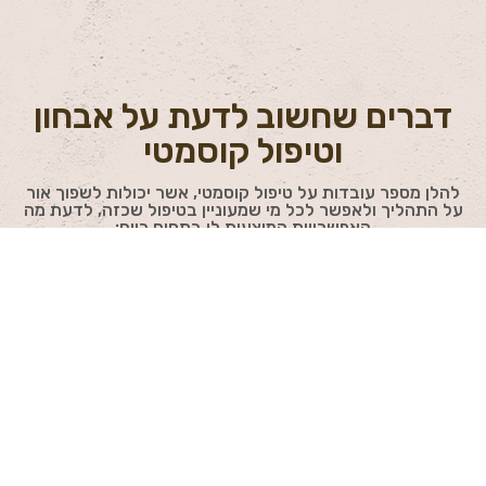
דברים שחשוב לדעת על אבחון
וטיפול קוסמטי
להלן מספר עובדות על טיפול קוסמטי, אשר יכולות לשפוך אור
על התהליך ולאפשר לכל מי שמעוניין בטיפול שכזה, לדעת מה
האפשרויות המוצעות לו בתחום כיום:
בכדי לשמר ולשפר את מראה העור, לאורך זמן,
קיימת חשיבות גבוהה להקפיד לעבור טיפול
קוסמטי אחת לכל מספר חודשים.
טיפול קוסמטי, אמור לכלול מספר פעולות שונות
ובין היתר: ניקוי עמוק, פילינג, החדרה של חומרי
לחות שונים ומסכת פנים – ההמלצה היא לבדוק
מול הקוסמטיקאית מה הטיפול אותו היא מבצעת
כולל בתוכו.​