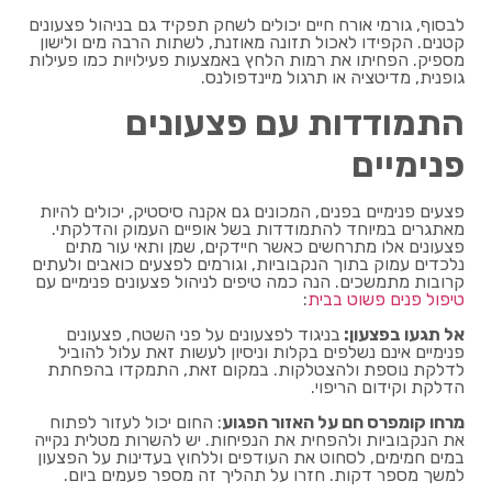
לבסוף, גורמי אורח חיים יכולים לשחק תפקיד גם בניהול פצעונים
קטנים. הקפידו לאכול תזונה מאוזנת, לשתות הרבה מים ולישון
מספיק. הפחיתו את רמות הלחץ באמצעות פעילויות כמו פעילות
גופנית, מדיטציה או תרגול מיינדפולנס.
התמודדות עם פצעונים
פנימיים
פצעים פנימיים בפנים, המכונים גם אקנה סיסטיק, יכולים להיות
מאתגרים במיוחד להתמודדות בשל אופיים העמוק והדלקתי.
פצעונים אלו מתרחשים כאשר חיידקים, שמן ותאי עור מתים
נלכדים עמוק בתוך הנקבוביות, וגורמים לפצעים כואבים ולעתים
קרובות מתמשכים. הנה כמה טיפים לניהול פצעונים פנימיים עם
טיפול פנים פשוט בבית
:
אל תגעו בפצעון:
בניגוד לפצעונים על פני השטח, פצעונים
פנימיים אינם נשלפים בקלות וניסיון לעשות זאת עלול להוביל
לדלקת נוספת ולהצטלקות. במקום זאת, התמקדו בהפחתת
הדלקת וקידום הריפוי.
מרחו קומפרס חם על האזור הפגוע
: החום יכול לעזור לפתוח
את הנקבוביות ולהפחית את הנפיחות. יש להשרות מטלית נקייה
במים חמימים, לסחוט את העודפים וללחוץ בעדינות על הפצעון
למשך מספר דקות. חזרו על תהליך זה מספר פעמים ביום.