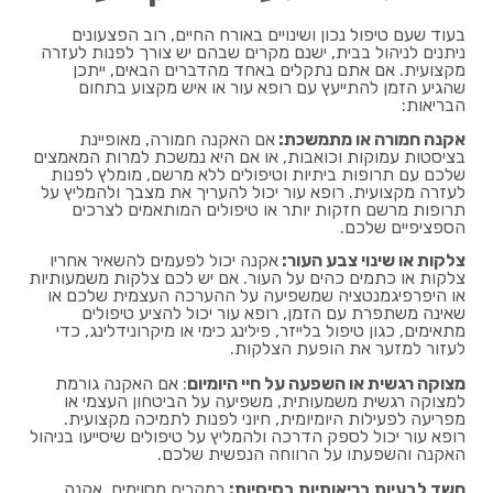
בעוד שעם טיפול נכון ושינויים באורח החיים, רוב הפצעונים
ניתנים לניהול בבית, ישנם מקרים שבהם יש צורך לפנות לעזרה
מקצועית. אם אתם נתקלים באחד מהדברים הבאים, ייתכן
שהגיע הזמן להתייעץ עם רופא עור או איש מקצוע בתחום
הבריאות:
אקנה חמורה או מתמשכת:
אם האקנה חמורה, מאופיינת
בציסטות עמוקות וכואבות, או אם היא נמשכת למרות המאמצים
שלכם עם תרופות ביתיות וטיפולים ללא מרשם, מומלץ לפנות
לעזרה מקצועית. רופא עור יכול להעריך את מצבך ולהמליץ על
תרופות מרשם חזקות יותר או טיפולים המותאמים לצרכים
הספציפיים שלכם.
צלקות או שינוי צבע העור:
אקנה יכול לפעמים להשאיר אחריו
צלקות או כתמים כהים על העור. אם יש לכם צלקות משמעותיות
או היפרפיגמנטציה שמשפיעה על ההערכה העצמית שלכם או
שאינה משתפרת עם הזמן, רופא עור יכול להציע טיפולים
מתאימים, כגון טיפול בלייזר, פילינג כימי או מיקרונידלינג, כדי
לעזור למזער את הופעת הצלקות.
מצוקה רגשית או השפעה על חיי היומיום
: אם האקנה גורמת
למצוקה רגשית משמעותית, משפיעה על הביטחון העצמי או
מפריעה לפעילות היומיומית, חיוני לפנות לתמיכה מקצועית.
רופא עור יכול לספק הדרכה ולהמליץ על טיפולים שיסייעו בניהול
האקנה והשפעתו על הרווחה הנפשית שלכם.
חשד לבעיות בריאותיות בסיסיות:
במקרים מסוימים, אקנה