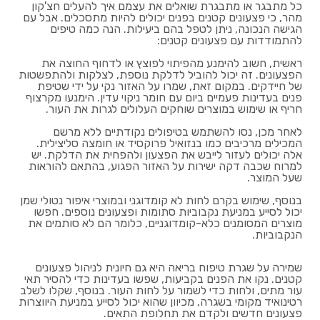
כל מתבגר או מתבגרת שואלים את עצמם איך להעלים חצ'קון
מהר, כי פצעונים קטנים בפנים יכולים להיות מתסכלים. אבל עם
הגישה הנכונה, ניתן לטפל בהם ביעילות. הנה כמה טיפים
להתמודדות עם פצעונים קטנים:
ראשית, חשוב להימנע מהפיתוי לפוצץ או לדחוף החוצה את
הפצעונים. זה יכול להוביל לדלקת נוספת, לצלקות ולהתפשטות
של חיידקים. במקום זאת, שמרו על האזור נקי על ידי שטיפת
פנים בעדינות פעמיים ביום עם חומר ניקוי עדין. הימנעו מקרצוף
חריף או שימוש במוצרים שוחקים העלולים לגרות את העור.
לאחר מכן, נסו להשתמש בטיפולים נקודתיים ללא מרשם
המכילים מרכיבים כמו בנזואיל פרוקסיד או חומצה סליצילית.
אלה יכולים לעזור לייבש את הפצעון ולהפחית את הדלקת. יש
למרוח שכבה דקה ישירות על האזור הפגוע, בהתאם להוראות
שעל המוצר.
בנוסף, שימוש בקרם לחות לא קומדוגני ובמוצרי איפור נטולי שמן
יכול לסייע במניעת נקבוביות סתומות ופצעונים נוספים. חפשו
מוצרים המסומנים כלא-קומדוגניים, כלומר הם לא סותמים את
הנקבוביות.
שמירה על שגרת טיפוח בריאה היא גם חיונית לניהול פצעונים
קטנים. נקו את הפנים בקביעות, שפשו בעדינות כדי להסיר תאי
עור מתים, ולחות כדי לשמור על לחות העור. בנוסף, שקלו לשלב
רטינואיד מקומי בשגרה, מכיוון שהוא יכול לסייע במניעת היווצרות
פצעונים חדשים ולקדם את תחלופת התאים.