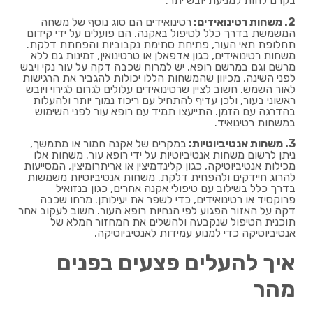
בקרם לחות למניעת יובש יתר.
2. משחות רטינואידים:
רטינואידים הם סוג נוסף של משחה
המשמשת בדרך כלל לטיפול באקנה. הם פועלים על ידי קידום
תחלופת תאי העור, פתיחת סתימת נקבוביות והפחתת דלקת.
משחות רטינואידים, כגון אדפאלן או טרטינואין, זמינות גם ללא
מרשם וגם במרשם רופא. יש למרוח שכבה דקה על עור נקי ויבש
לפני השינה, מכיוון שהמשחות הללו יכולות להגביר את הרגישות
לאור השמש. חשוב לציין שרטינואידים עלולים לגרום לגירוי ויובש
ראשוני בעור, ולכן עדיף להתחיל עם ריכוז נמוך יותר ולהעלות
בהדרגה עם הזמן. התייעצו תמיד עם רופא עור לפני השימוש
במשחות רטינואיד.
3. משחות אנטיביוטיות:
במקרים של אקנה חמור או מתמשך,
ניתן לרשום משחות אנטיביוטיות על ידי רופא עור. משחות אלו
מכילות אנטיביוטיקה, כגון קלינדמיצין או אריתרומיצין, המסייעות
להרוג חיידקים ולהפחית דלקת. משחות אנטיביוטיות משמשות
בדרך כלל בשילוב עם טיפולי אקנה אחרים, כגון בנזואיל
פרוקסיד או רטינואידים, כדי לשפר את יעילותן. מרחו שכבה
דקה על האזור הפגוע לפי הנחיות רופא העור. חשוב לעקוב אחר
תוכנית הטיפול שנקבעה ולהשלים את המחזור המלא של
אנטיביוטיקה כדי למנוע עמידות לאנטיביוטיקה.
איך להעלים פצעים בפנים
מהר