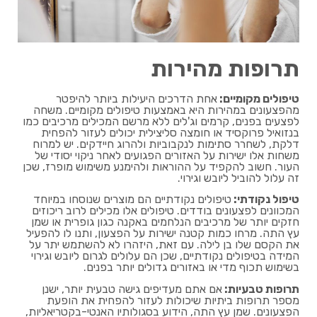
תרופות מהירות
טיפולים מקומיים:
אחת הדרכים היעילות ביותר להיפטר
מהפצעונים במהירות היא באמצעות טיפולים מקומיים. משחה
לפצעים בפנים, קרמים וג'לים ללא מרשם המכילים מרכיבים כמו
בנזואיל פרוקסיד או חומצה סליצילית יכולים לעזור להפחית
דלקת, לשחרר סתימות לנקבוביות ולהרוג חיידקים. יש למרוח
משחות אלו ישירות על האזורים הפגועים לאחר ניקוי יסודי של
העור. חשוב להקפיד על ההוראות ולהימנע משימוש מופרז, שכן
זה עלול להוביל ליובש וגירוי.
טיפול נקודתי:
טיפולים נקודתיים הם מוצרים שנוסחו במיוחד
המכוונים לפצעונים בודדים. טיפולים אלו מכילים לרוב ריכוזים
חזקים יותר של מרכיבים הנלחמים באקנה כגון גופרית או שמן
עץ התה. מרחו כמות קטנה ישירות על הפצעון, ותנו לו להפעיל
את הקסם שלו בן לילה. עם זאת, היזהרו לא להשתמש יתר על
המידה בטיפולים נקודתיים, שכן הם עלולים לגרום ליובש וגירוי
בשימוש תכוף מדי או באזורים גדולים יותר בפנים.
תרופות טבעיות:
אם אתם מעדיפים גישה טבעית יותר, ישנן
מספר תרופות ביתיות שיכולות לעזור להפחית את הופעת
הפצעונים. שמן עץ התה, הידוע בסגולותיו האנטי-בקטריאליות,