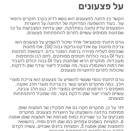
על פצעונים
הקשר בין תזונה לפצעונים הוא נושא לדיון בקרב חוקרים ורופאי
עור. בעוד ההשפעה המדויקת של התזונה על היווצרות
הפצעונים עדיין נתונה במחלוקת, ישנן עדויות המצביעות על כך
שמזונות מסוימים עשויים לתרום להתפתחות פצעונים.
גורם תזונתי פוטנציאלי אחד שיכול להשפיע על פצעונים הוא
צריכת מזונות עם אינדקס גליקמי גבוה (GI). אלו מזונות
שגורמים לעלייה מהירה ברמות הסוכר בדם. דוגמאות למזונות
בעלי GI גבוה כוללות חטיפים ממותקים, לחם לבן ופחמימות
מעובדות. מחקרים הראו שמזונות בעלי GI גבוה יכולים להגביר
את רמות האינסולין בגוף, מה שמוביל לייצור עודף שמן ודלקות,
שיכולות לתרום להיווצרות פצעונים.
גורם תזונתי נוסף שעשוי להשפיע על פצעונים הוא צריכת מוצרי
חלב. כמה מחקרים הציעו קשר בין צריכת מוצרי חלב ואקנה.
מאמינים כי הורמונים המצויים במוצרי חלב, כגון חלב וגבינה,
עשויים לעורר ייצור שמן ודלקת בעור, מה שמוביל להתפתחות
פצעונים.
יתר על כן, מחקרים חקרו גם את תפקידן של חומצות שומן
מסוימות בתזונה והשפעתן על היווצרות פצעונים. מחקרים
מצביעים על כך שצריכת כמות מוגזמת של חומצות שומן אומגה
6, המצויות בשמנים צמחיים כמו שמן תירס וסויה, בהשוואה
לחומצות שומן אומגה 3, המצויות בדגים ואגוזים, עשויה לקדם
דלקת בגוף ולתרום להתפתחות פצעונים.