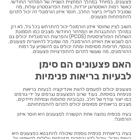
פצעונים, במיוחד במהלך המחצית השנייה של המחזור החודשי.
כאשר רמות האסטרוגן יורדות, רמות הפרוגסטרון עולות, מה
שמוביל לעלייה בייצור החלב. חוסר איזון הורמונלי זה יכול לתרום
להתפתחות פצעונים.
חשוב לציין שחוסר איזון הורמונלי יכול להתרחש בכל גיל, לא רק
במהלך ההתבגרות או המחזור החודשי. מצבים כמו תסמונת
השחלות הפוליציסטיות (PCOS) והפרעות הורמונליות יכולים גם
הם לשבש את האיזון ההורמונלי, מה שמוביל להיווצרות פצעונים.
בנוסף, תרופות מסוימות ומתח יכולים גם להשפיע על רמות
ההורמונים, מה שעשוי לתרום להתפרצויות פצעונים.
האם פצעונים הם סימן
לבעיות בריאות פנימיות
פצעונים יכולים לפעמים להוות אינדיקציה לבעיות בריאות
פנימיות בסיסיות. בעוד שרוב הפצעונים נגרמים על ידי גורמים
כמו ייצור עודף של חלב, נקבוביות סתומות וצמיחת חיידקים,
מצבים בריאותיים מסוימים יכולים לתרום להתפתחותם.
בעיה פנימית נפוצה אחת הקשורה לפצעונים היא חוסר איזון
הורמונלי.
בעיה בריאותית פנימית נוספת שיכולה להתבטא כפצעונים היא
בעיות עיכול. עיכול לקוי ובחירות תזונתיות עלולות להשפיע על