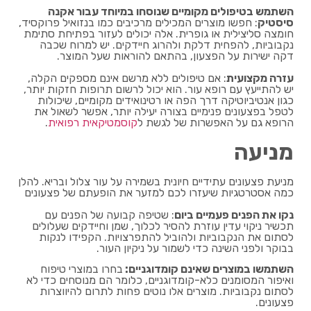
השתמש בטיפולים מקומיים שנוסחו במיוחד עבור אקנה
סיסטיק
: חפשו מוצרים המכילים מרכיבים כמו בנזואיל פרוקסיד,
חומצה סליצילית או גופרית. אלה יכולים לעזור בפתיחת סתימת
נקבוביות, להפחית דלקת ולהרוג חיידקים. יש למרוח שכבה
דקה ישירות על הפצעון, בהתאם להוראות שעל המוצר.
עזרה מקצועית
: אם טיפולים ללא מרשם אינם מספקים הקלה,
יש להתייעץ עם רופא עור. הוא יכול לרשום תרופות חזקות יותר,
כגון אנטיביוטיקה דרך הפה או רטינואידים מקומיים, שיכולות
לטפל בפצעונים פנימיים בצורה יעילה יותר, אפשר לשאול את
הרופא גם על האפשרות של לגשת ל
קוסמטיקאית רפואית
.
מניעה
מניעת פצעונים עתידיים חיונית בשמירה על עור צלול ובריא. להלן
כמה אסטרטגיות שיעזרו לכם למזער את הופעתם של פצעונים
נקו את הפנים פעמיים ביום
: שטיפה קבועה של הפנים עם
תכשיר ניקוי עדין עוזרת להסיר לכלוך, שמן וחיידקים שעלולים
לסתום את הנקבוביות ולהוביל להתפרצויות. הקפידו לנקות
בבוקר ולפני השינה כדי לשמור על ניקיון העור.
השתמשו במוצרים שאינם קומדוגניים:
בחרו במוצרי טיפוח
ואיפור המסומנים כלא-קומדוגניים, כלומר הם מנוסחים כדי לא
לסתום נקבוביות. מוצרים אלו נוטים פחות לתרום להיווצרות
פצעונים.