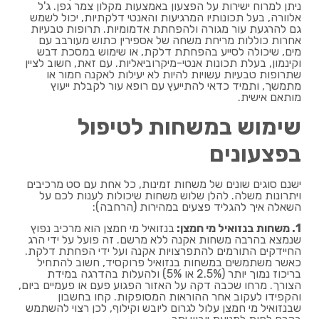
ניתן למרוח ישירות על הפצעון באמצעות מקלון צמר גפן. ג'ל
אלוורה, בעל תכונותיו המרגיעות והאנטי דלקתיות, יכול לשמש
גם להרגעת עור מגורה ולהפחתת אדמומיות. תרופות טבעיות
אחרות כוללות מריחת משחה של אספירין כתוש מעורבב עם
מים, שיכולה לסייע בהפחתת דלקת, או שימוש במסכת דבש
וקינמון, בעלת תכונות אנטי-מיקרוביאליות. עם זאת, חשוב לציין
שתרופות טבעיות עשויות להיות לא יעילות לאקנה חמור או
מתמשך, ותמיד כדאי להתייעץ עם רופא עור לקבלת ייעוץ
מותאם אישית.
שימוש במשחות לטיפול
בפצעונים
ישנם סוגים שונים של משחות זמינות, כל אחת עם סט מרכיבים
ויתרונות משלה. להלן שלוש משחות שיכולות לענות לכם על
השאלה איך להגליד פצעים במהירות (הרחבה):
1. משחות בנזואיל מי חמצן:
בנזואיל מי חמצן הוא מרכיב נפוץ
שנמצא בהרבה משחות אקנה ללא מרשם. זה פועל על ידי הרג
החיידקים התורמים להתפרצויות אקנה ועל ידי הפחתת דלקת.
כאשר משתמשים במשחות בנזואיל פרוקסיד, חשוב להתחיל
בריכוז נמוך יותר (2.5% או 5%) ולהעלות בהדרגה במידת
הצורך. מרחו שכבה דקה על האזור הפגוע פעם או פעמיים ביום,
והקפידו לעקוב אחר ההוראות המסופקות. קחו בחשבון
שבנזואיל מי חמצן עלול לגרום ליובש וקילוף, לכן רצוי להשתמש