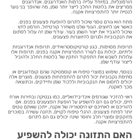
הורמונליות, במיוחד עלייה ברמות האנדרוגנים. אנדרוגנים
ממריצים את בלוטות החלב לייצר יותר שמן, מה שהופך בני נוער
לנטייה יותר להתפרצויות אקנה.
מתח הוא גורם נוסף שיכול לתרום להופעת פצעונים בפנים.
כאשר אנו לחוצים, הגוף שלנו משחרר קורטיזול, הורמון לחץ
שיכול להגביר את ייצור השמן בעור. עודף שמן זה עלול לסתום
את הנקבוביות ולגרום להיווצרות פצעונים.
תרופות מסוימות, כגון קורטיקוסטרואידים, תרופות אנדרוגניות
וליתיום, יכולות גם לעורר התפרצויות אקנה בפנים. תרופות אלו
עלולות לשבש את התפקוד התקין של בלוטות החלב ולהוביל
לייצור עודף שמן.
בנוסף, שימוש במוצרי טיפוח או קוסמטיקה שהם קומדוגניים או
סתימת נקבוביות יכול לתרום להתפתחות פצעונים. מוצרים אלה
יכולים לחסום את הנקבוביות וללכוד שמן וחיידקים, וכתוצאה
מכך לאקנה.
ראוי להזכיר שגורמים אינדיבידואליים, כמו גנטיקה ובחירות אורח
חיים, יכולים גם הם להשפיע על הופעת הפצעונים בפנים. אם
להוריכם או לאחיכם יש היסטוריה של אקנה, ייתכן שאתם נוטים
יותר לפתח פצעונים. הרגלי טיפוח לקויים, תזונה עשירה בסוכרים
מזוקקים ומוצרי חלב וחוסר שינה יכולים גם הם לתרום
להתפרצויות אקנה.
האם התזונה יכולה להשפיע