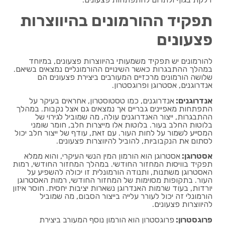
תפקיד ההורמונים בהיווצרות
פצעונים
להורמונים יש תפקיד משמעותי בהיווצרות פצעונים, במיוחד
במהלך ההתבגרות כאשר השינויים ההורמונליים נמצאים בשיאם.
שלושה הורמונים מרכזיים המעורבים ביצירת פצעונים הם
אנדרוגנים, אסטרוגן ופרוגסטרון.
אנדרוגנים:
אנדרוגנים, כמו טסטוסטרון, אחראים בעיקר על
התפתחות מאפיינים גבריים אך נמצאים גם אצל נקבות. במהלך
ההתבגרות, ייצור האנדרוגנים עולה, מה שמוביל לגירוי של
בלוטות החלב בעור. בלוטות אלו מייצרות חלב, חומר שומני
המסייע לשמור על לחות העור. עם זאת, עודף של ייצור חלב יכול
לסתום את הנקבוביות, להוביל להיווצרות פצעונים.
אסטרוגן:
אסטרוגן הוא הורמון המין הנשי העיקרי, והוא ממלא
תפקיד בוויסות המחזור החודשי. במהלך המחזור החודשי, רמות
האסטרוגן משתנות, ותנודה הורמונלית זו יכולה להשפיע על
העור. בתקופות מסוימות של המחזור החודשי, רמות האסטרוגן
יורדות, בעוד שרמות האנדרוגן נשארות יציבות יחסית. חוסר איזון
הורמונלי זה יכול לעורר עלייה בייצור הסבום, מה שמוביל
להיווצרות פצעונים.
פרוגסטרון:
פרוגסטרון הוא הורמון נוסף המעורב ביצירת