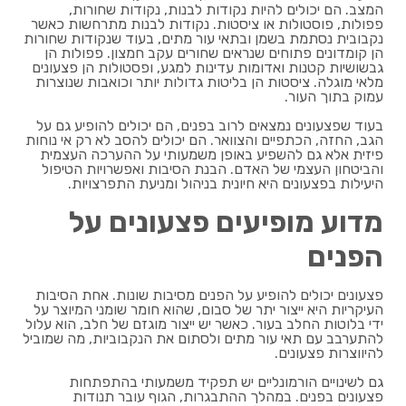
המצב. הם יכולים להיות נקודות לבנות, נקודות שחורות,
פפולות, פוסטולות או ציסטות. נקודות לבנות מתרחשות כאשר
נקבובית נסתמת בשמן ובתאי עור מתים, בעוד שנקודות שחורות
הן קומדונים פתוחים שנראים שחורים עקב חמצון. פפולות הן
גבשושיות קטנות ואדומות עדינות למגע, ופסטולות הן פצעונים
מלאי מוגלה. ציסטות הן בליטות גדולות יותר וכואבות שנוצרות
עמוק בתוך העור.
בעוד שפצעונים נמצאים לרוב בפנים, הם יכולים להופיע גם על
הגב, החזה, הכתפיים והצוואר. הם יכולים להסב לא רק אי נוחות
פיזית אלא גם להשפיע באופן משמעותי על ההערכה העצמית
והביטחון העצמי של האדם. הבנת הסיבות ואפשרויות הטיפול
היעילות בפצעונים היא חיונית בניהול ומניעת התפרצויות.
מדוע מופיעים פצעונים על
הפנים
פצעונים יכולים להופיע על הפנים מסיבות שונות. אחת הסיבות
העיקריות היא ייצור יתר של סבום, שהוא חומר שומני המיוצר על
ידי בלוטות החלב בעור. כאשר יש ייצור מוגזם של חלב, הוא עלול
להתערבב עם תאי עור מתים ולסתום את הנקבוביות, מה שמוביל
להיווצרות פצעונים.
גם לשינויים הורמונליים יש תפקיד משמעותי בהתפתחות
פצעונים בפנים. במהלך ההתבגרות, הגוף עובר תנודות